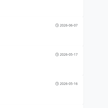
2026-06-07
2026-05-17
2026-05-16