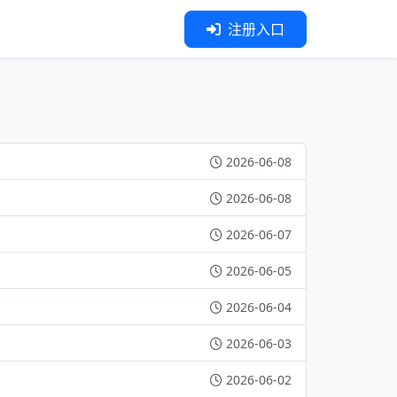
注册入口
2026-06-08
2026-06-08
2026-06-07
2026-06-05
2026-06-04
2026-06-03
2026-06-02