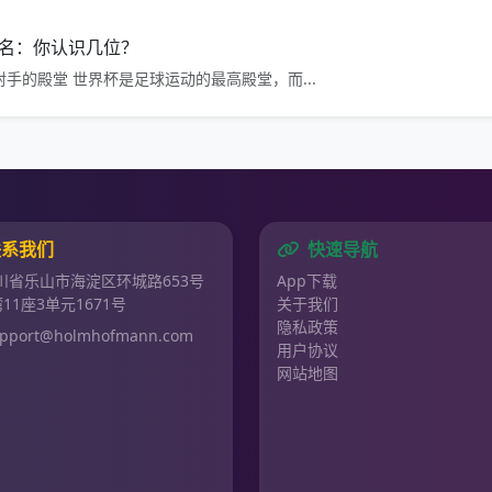
名：你认识几位？
手的殿堂 世界杯是足球运动的最高殿堂，而...
联系我们
快速导航
川省乐山市海淀区环城路653号
App下载
11座3单元1671号
关于我们
隐私政策
pport@holmhofmann.com
用户协议
网站地图