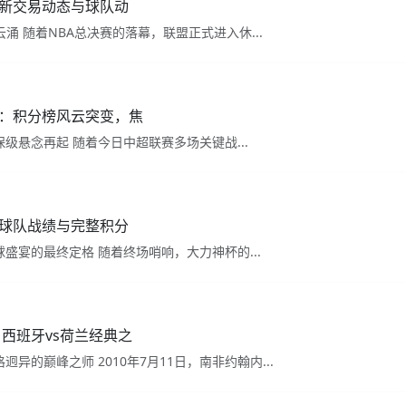
最新交易动态与球队动
涌 随着NBA总决赛的落幕，联盟正式进入休...
：积分榜风云突变，焦
级悬念再起 随着今日中超联赛多场关键战...
球队战绩与完整积分
盛宴的最终定格 随着终场哨响，大力神杯的...
：西班牙vs荷兰经典之
异的巅峰之师 2010年7月11日，南非约翰内...