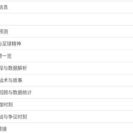
信息
预测
与足球精神
榜一览
赛程与数据解析
的战术与故事
整回顾与数据统计
煌时刻
之战与争议时刻
链接