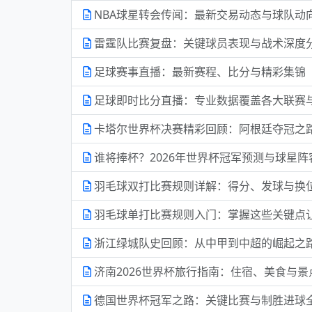
NBA球星转会传闻：最新交易动态与球队动
雷霆队比赛复盘：关键球员表现与战术深度
足球赛事直播：最新赛程、比分与精彩集锦
足球即时比分直播：专业数据覆盖各大联赛
卡塔尔世界杯决赛精彩回顾：阿根廷夺冠之
谁将捧杯？2026年世界杯冠军预测与球星阵
羽毛球双打比赛规则详解：得分、发球与换
羽毛球单打比赛规则入门：掌握这些关键点
浙江绿城队史回顾：从中甲到中超的崛起之
济南2026世界杯旅行指南：住宿、美食与景
德国世界杯冠军之路：关键比赛与制胜进球