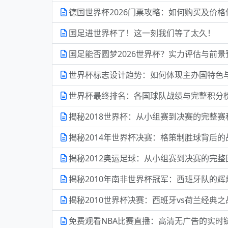
德国世界杯2026门票攻略：如何购买及价格
国足进世界杯了！这一刻我们等了太久！
国足能否圆梦2026世界杯？实力评估与前景
世界杯标志设计趋势：如何体现主办国特色
世界杯最终排名：各国球队战绩与完整积分
揭秘2018世界杯：从小组赛到决赛的完整
揭秘2014年世界杯决赛：格策制胜球背后
揭秘2012奥运足球：从小组赛到决赛的完
揭秘2010年南非世界杯冠军：西班牙队的辉
揭秘2010世界杯决赛：西班牙vs荷兰经典
免费观看NBA比赛直播：高清无广告的实时