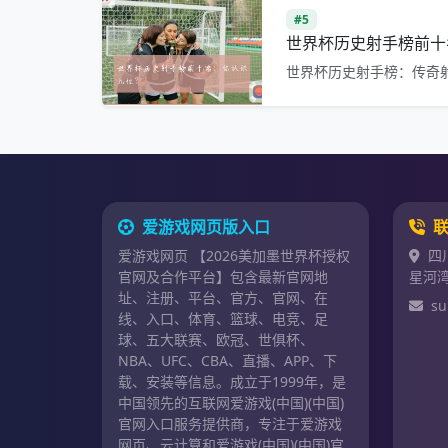
#5
世界杯历史射手榜前十
世界杯历史射手榜：传奇射
爱游戏网页版入口
爱游戏网页 【2026美加墨世界杯授权
四
官网及合作平台】包含最新官网地
星河湾
址、注册、平台、官方、官网、在
su
线、入口、体育、篮球、电竞、足
球、五大联赛、欧冠、世俱杯、
NBA、UFC、CBA、直播、APP、下
载、安装等信息。成立于1999年，是
中国领先的互联网爱游戏(中国)(中国)
官网入口服务提供商，专注于爱游戏
网页、云计算和爱游戏(中国)(中国)官