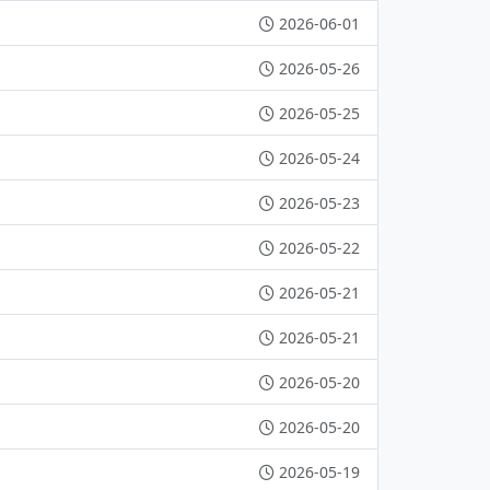
2026-06-01
2026-05-26
2026-05-25
2026-05-24
2026-05-23
2026-05-22
2026-05-21
2026-05-21
2026-05-20
2026-05-20
2026-05-19