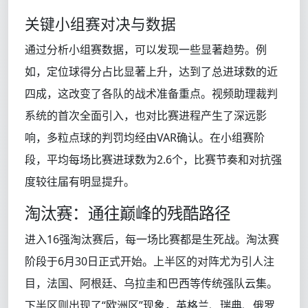
关键小组赛对决与数据
通过分析小组赛数据，可以发现一些显著趋势。例
如，定位球得分占比显著上升，达到了总进球数的近
四成，这改变了各队的战术准备重点。视频助理裁判
系统的首次全面引入，也对比赛进程产生了深远影
响，多粒点球的判罚均经由VAR确认。在小组赛阶
段，平均每场比赛进球数为2.6个，比赛节奏和对抗强
度较往届有明显提升。
淘汰赛：通往巅峰的残酷路径
进入16强淘汰赛后，每一场比赛都是生死战。淘汰赛
阶段于6月30日正式开始。上半区的对阵尤为引人注
目，法国、阿根廷、乌拉圭和巴西等传统强队云集。
下半区则出现了“欧洲区”现象，英格兰、瑞典、俄罗