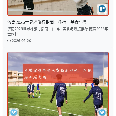
济南2026世界杯旅行指南：住宿、美食与景
济南2026世界杯旅行指南：住宿、美食与景点推荐 随着2026年
世界杯...
2026-05-20