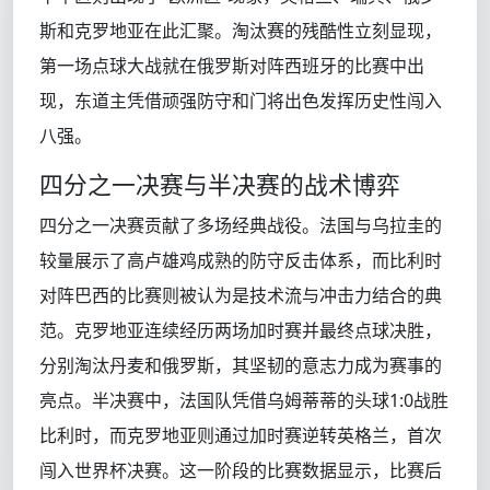
斯和克罗地亚在此汇聚。淘汰赛的残酷性立刻显现，
第一场点球大战就在俄罗斯对阵西班牙的比赛中出
现，东道主凭借顽强防守和门将出色发挥历史性闯入
八强。
四分之一决赛与半决赛的战术博弈
四分之一决赛贡献了多场经典战役。法国与乌拉圭的
较量展示了高卢雄鸡成熟的防守反击体系，而比利时
对阵巴西的比赛则被认为是技术流与冲击力结合的典
范。克罗地亚连续经历两场加时赛并最终点球决胜，
分别淘汰丹麦和俄罗斯，其坚韧的意志力成为赛事的
亮点。半决赛中，法国队凭借乌姆蒂蒂的头球1:0战胜
比利时，而克罗地亚则通过加时赛逆转英格兰，首次
闯入世界杯决赛。这一阶段的比赛数据显示，比赛后