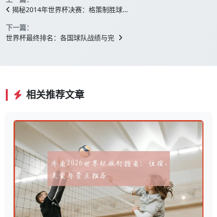
揭秘2014年世界杯决赛：格策制胜球…
下一篇：
世界杯最终排名：各国球队战绩与完
相关推荐文章