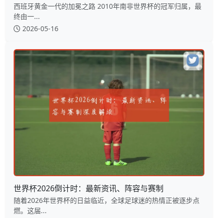
西班牙黄金一代的加冕之路 2010年南非世界杯的冠军归属，最
终由一...
2026-05-16
世界杯2026倒计时：最新资讯、阵容与赛制
随着2026年世界杯的日益临近，全球足球迷的热情正被逐步点
燃。这届...