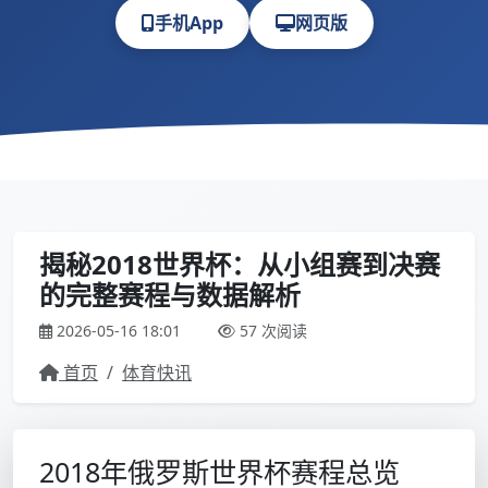
手机App
网页版
揭秘2018世界杯：从小组赛到决赛
的完整赛程与数据解析
2026-05-16 18:01
57 次阅读
首页
/
体育快讯
2018年俄罗斯世界杯赛程总览