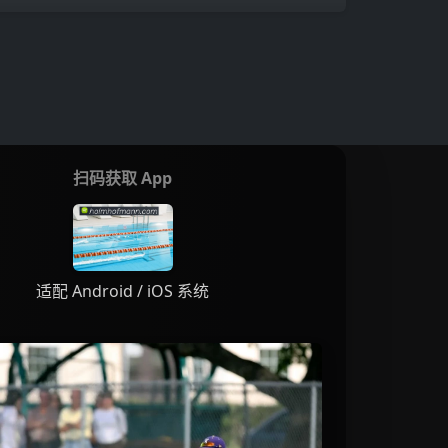
。
扫码获取 App
适配 Android / iOS 系统