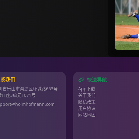
联系我们
快速导航
川省乐山市海淀区环城路653号
App下载
11座3单元1671号
关于我们
隐私政策
pport@holmhofmann.com
用户协议
网站地图