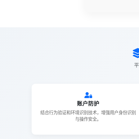
平
账户防护
结合行为验证和环境识别技术，增强用户身份识别
与操作安全。