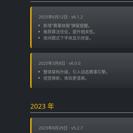
2025年6月12日 · v6.1.2
新增“赛事快报”弹窗提醒。
推荐算法优化，提升相关性。
夜间模式下字体显示修复。
2025年3月8日 · v6.0.0
整体架构升级，引入动态赛事引擎。
视觉焕新，体验更清爽。
2023 年
2023年8月29日 · v5.2.7