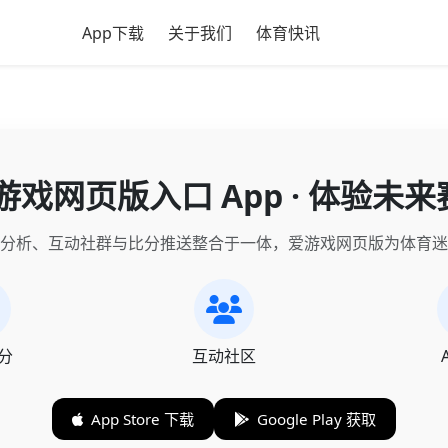
App下载
关于我们
体育快讯
游戏网页版入口 App · 体验未
分析、互动社群与比分推送整合于一体，爱游戏网页版为体育迷
分
互动社区
App Store 下载
Google Play 获取