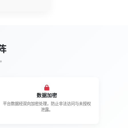
阵
。
数据加密
平台数据经双向加密处理，防止非法访问与未授权
泄露。