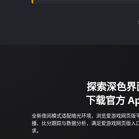
探索深色界
下载官方 A
全新夜间模式适配暗光环境，浏览爱游戏网页版
播、比分跟踪与数据分析，满足爱游戏网页版入
求。