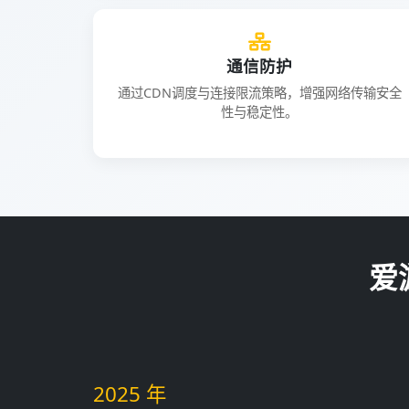
通信防护
通过CDN调度与连接限流策略，增强网络传输安全
性与稳定性。
爱
2025 年